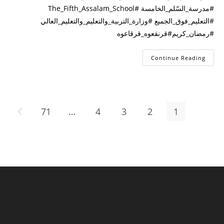
#مدرسة_السّلم_الخامسة #The_Fifth_Assalam_School
#التعليم_فوق_الجميع #وزارة_التربية_والتعليم_والتعليم_العالي
#رمضان_كريم#قرنقعوه_قرقاعوه
Continue Reading
71
…
4
3
2
1