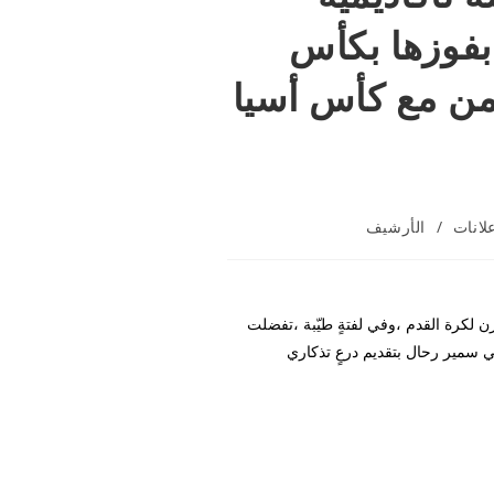
 بفوزها بكأس
امن مع كأس أسيا
لانات
/
الأرشيف
زن لكرة القدم ،وفي لفتةٍ طيّبة ،تفضلت
لي سمير رحال بتقديم درعٍ تذكاري