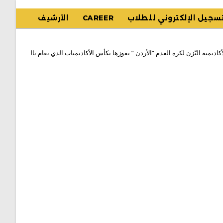
تسجيل الإلكتروني للطلاب
CAREER
الأرشيف
اديمية اليّزن لكرة القدم “الأردن ” بفوزها بكأس الأكاديميات الذي يقام بالتزامن مع 