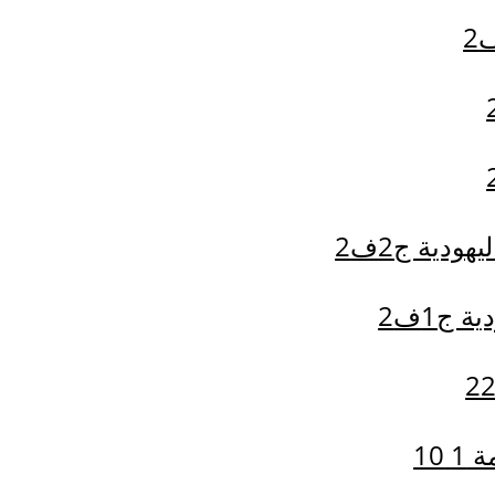
هودية ج2ف2
ة ج1ف2
10