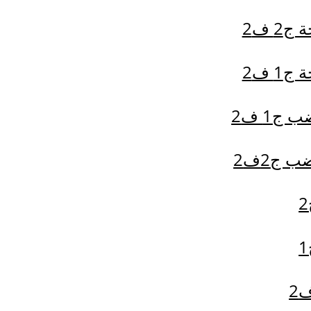
2 ف2
1 ف2
ج1 ف2
 ج2ف2