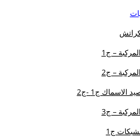
يات
كراتش