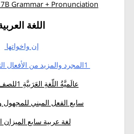
 7B Grammar + Pronunciation
اللغة العربية
إن واخواتها
1المجرد والمزيد من الأفعال الثلاية وغير الثلاثية
عالَميَّةُ اللّغةِ العَرَبيَّةِ 1للصف السابع ف2
1سابع الفعل المبني للمجهول و
لغة عربية سابع الميزان ا